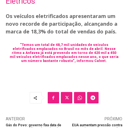
Elétricos
Os veículos eletrificados apresentaram um
novo recorde de participação, alcançando a
marca de 18,3% do total de vendas do país.
“Temos um total de 48,7 mil unidades de veículos
eletrificados emplacados no Brasil no mês de abril. Nesse
ritmo a Anfavea já está prevendo em torno de 420 mil a 450
mil veículos eletrificados emplacados nesse ano, o que seria
um número bastante robusto”, informou Calvet.
ANTERIOR
PRÓXIMO
Gás do Povo: governo fixa data de
EUA aumentam pressão contra