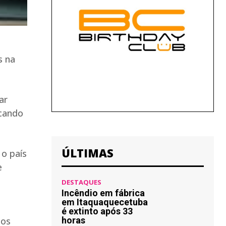
s na
ar
ocando
ÚLTIMAS
o país
e
DESTAQUES
Incêndio em fábrica
em Itaquaquecetuba
é extinto após 33
los
horas