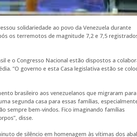
essou solidariedade ao povo da Venezuela durante
pós os terremotos de magnitude 7,2 e 7,5 registrado
sil e o Congresso Nacional estão dispostos a colabor
édia. “O governo e esta Casa legislativa estão se col
nto brasileiro aos venezuelanos que migraram para 
u uma segunda casa para essas famílias, especialment
“São sempre bem-vindos. Fico imaginando famílias
rpos”, disse.
inuto de silêncio em homenagem às vítimas dos aba