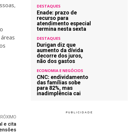
ssoas,
DESTAQUES
Enade: prazo de
recurso para
atendimento especial
 o
termina nesta sexta
 áreas
DESTAQUES
Durigan diz que
dos
aumento da dívida
decorre dos juros,
não dos gastos
ECONOMIA E NEGÓCIOS
CNC: endividamento
das famílias sobe
para 82%, mas
inadimplência cai
PRÓXIMO
l e cita
tensões