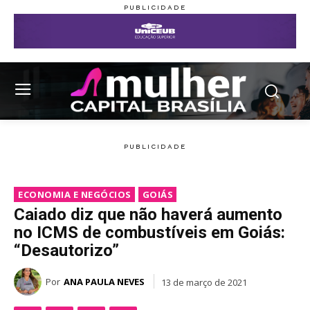
ECONOMIA E NEGÓCIOS
GOIÁS
Caiado diz que não haverá aumento
no ICMS de combustíveis em Goiás:
“Desautorizo”
Por
ANA PAULA NEVES
13 de março de 2021