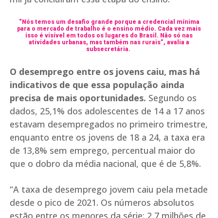
“Nós temos um desafio grande porque a credencial mínima
para o mercado de trabalho é o ensino médio. Cada vez mais
isso é visível em todos os lugares do Brasil. Não só nas
atividades urbanas, mas também nas rurais”, avalia a
subsecretária.
O desemprego entre os jovens caiu, mas há
indicativos de que essa população ainda
precisa de mais oportunidades.
Segundo os
dados, 25,1% dos adolescentes de 14 a 17 anos
estavam desempregados no primeiro trimestre,
enquanto entre os jovens de 18 a 24, a taxa era
de 13,8% sem emprego, percentual maior do
que o dobro da média nacional, que é de 5,8%.
“A taxa de desemprego jovem caiu pela metade
desde o pico de 2021. Os números absolutos
estão entre os menores da série: 2,7 milhões de