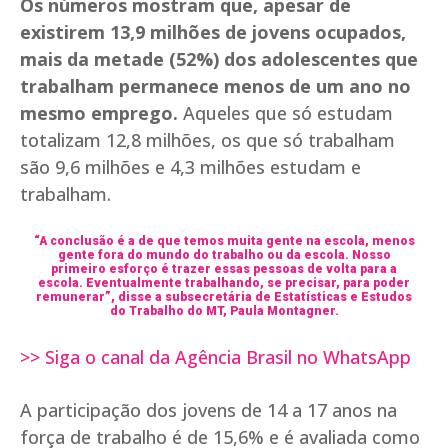
Os números mostram que, apesar de
existirem 13,9 milhões de jovens ocupados,
mais da metade (52%) dos adolescentes que
trabalham permanece menos de um ano no
mesmo emprego.
Aqueles que só estudam
totalizam 12,8 milhões, os que só trabalham
são 9,6 milhões e 4,3 milhões estudam e
trabalham.
“A conclusão é a de que temos muita gente na escola, menos
gente fora do mundo do trabalho ou da escola. Nosso
primeiro esforço é trazer essas pessoas de volta para a
escola. Eventualmente trabalhando, se precisar, para poder
remunerar”, disse a subsecretária de Estatísticas e Estudos
do Trabalho do MT, Paula Montagner.
>> Siga o canal da Agência Brasil no WhatsApp
A participação dos jovens de 14 a 17 anos na
força de trabalho é de 15,6% e é avaliada como