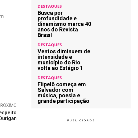
DESTAQUES
Busca por
ém
profundidade e
dinamismo marca 40
anos do Revista
Brasil
DESTAQUES
Ventos diminuem de
intensidade e
município do Rio
volta ao Estágio 1
DESTAQUES
Flipelô começa em
Salvador com
música, poesia e
grande participação
PRÓXIMO
espeito
Durigan