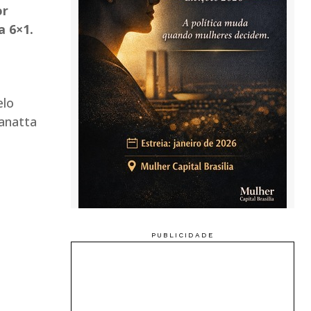
or
a 6×1.
elo
Zanatta