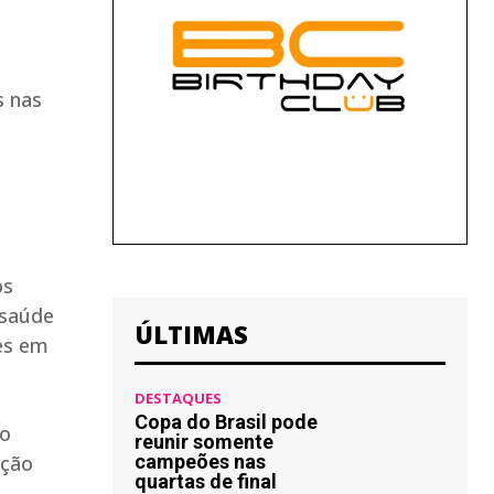
s nas
os
 saúde
ÚLTIMAS
res em
DESTAQUES
Copa do Brasil pode
so
reunir somente
oção
campeões nas
quartas de final