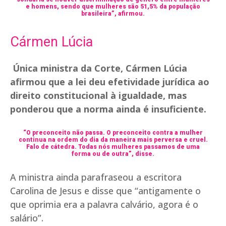
e homens, sendo que mulheres são 51,5% da população
brasileira”, afirmou.
Cármen Lúcia
Única ministra da Corte, Cármen Lúcia
afirmou que a lei deu efetividade jurídica ao
direito constitucional à igualdade, mas
ponderou que a norma ainda é insuficiente.
“O preconceito não passa. O preconceito contra a mulher
continua na ordem do dia da maneira mais perversa e cruel.
Falo de cátedra. Todas nós mulheres passamos de uma
forma ou de outra”, disse.
A ministra ainda parafraseou a escritora
Carolina de Jesus e disse que “antigamente o
que oprimia era a palavra calvário, agora é o
salário”.