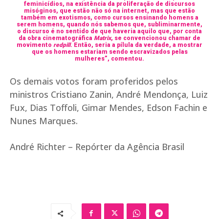
feminicídios, na existência da proliferação de discursos
misóginos, que estão não só na internet, mas que estão
também em exotismos, como cursos ensinando homens a
serem homens, quando nós sabemos que, subliminarmente,
o discurso é no sentido de que haveria aquilo que, por conta
da obra cinematográfica
Matrix
, se convencionou chamar de
movimento
redpill
. Então, seria a pílula da verdade, a mostrar
que os homens estariam sendo escravizados pelas
mulheres”, comentou.
Os demais votos foram proferidos pelos
ministros Cristiano Zanin, André Mendonça, Luiz
Fux, Dias Toffoli, Gimar Mendes, Edson Fachin e
Nunes Marques.
André Richter – Repórter da Agência Brasil