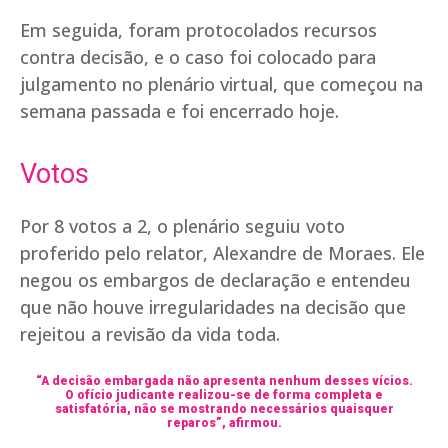
Em seguida, foram protocolados recursos
contra decisão, e o caso foi colocado para
julgamento no plenário virtual, que começou na
semana passada e foi encerrado hoje.
Votos
Por 8 votos a 2, o plenário seguiu voto
proferido pelo relator, Alexandre de Moraes. Ele
negou os embargos de declaração e entendeu
que não houve irregularidades na decisão que
rejeitou a revisão da vida toda.
“A decisão embargada não apresenta nenhum desses vícios.
O ofício judicante realizou-se de forma completa e
satisfatória, não se mostrando necessários quaisquer
reparos”, afirmou.