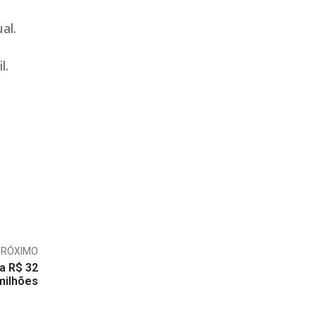
ual.
l.
PRÓXIMO
a R$ 32
milhões