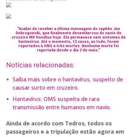
“Acabei de receber a última mensagem do capitão Jan
Dobrogowski, que finalmente desembarcou do navio de
cruzeiro MV Hondius hoje. Ele permanece sem sintomas de
hantavírus. Até o momento, 12 casos, ao todo, foram
reportados à OMS e três mortes. Nenhuma morte foi
reportada desde o dia 2 de maio.”
Notícias relacionadas:
Saiba mais sobre o hantavírus, suspeito de
causar surto em cruzeiro.
Hantavírus: OMS suspeita de rara
transmissão entre humanos em navio.
Ainda de acordo com Tedros, todos os
passageiros e a tripulação estão agora em