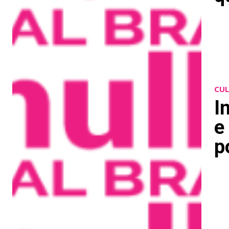
CU
I
e
p