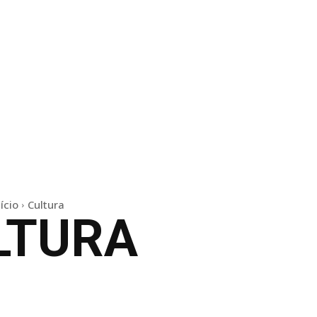
nício
Cultura
LTURA