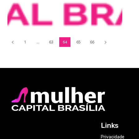
1
...
63
64
65
66
Links
Privacidade