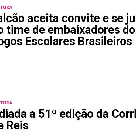
LTURA
alcão aceita convite e se j
o time de embaixadores do
ogos Escolares Brasileiros
LTURA
diada a 51º edição da Corr
e Reis