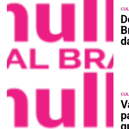
CU
D
B
d
CU
V
p
q