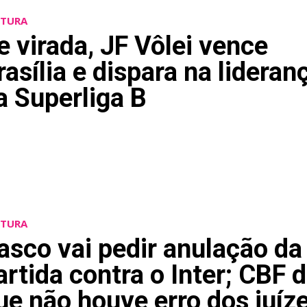
LTURA
e virada, JF Vôlei vence
rasília e dispara na lideran
a Superliga B
LTURA
asco vai pedir anulação da
artida contra o Inter; CBF d
ue não houve erro dos juíz