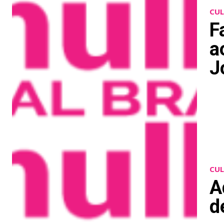
CU
F
a
J
CU
A
d