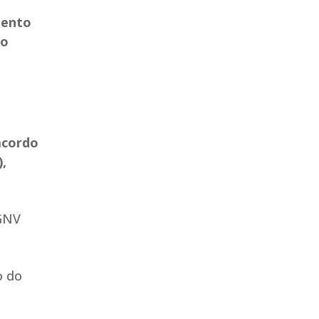
mento
eo
acordo
,
 GNV
o do