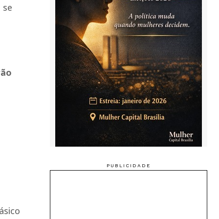
 se
rão
ásico