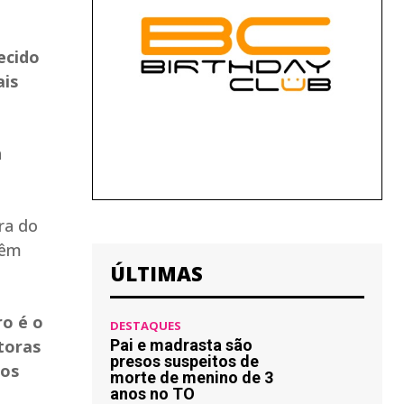
ecido
ais
a
ra do
têm
ÚLTIMAS
ro é o
DESTAQUES
toras
Pai e madrasta são
presos suspeitos de
los
morte de menino de 3
anos no TO