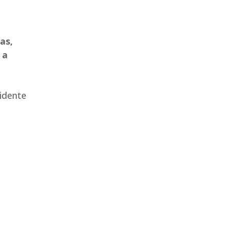
as,
 a
idente