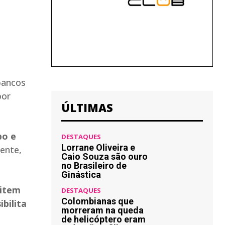
bancos
por
ÚLTIMAS
bo e
DESTAQUES
Lorrane Oliveira e
ente,
Caio Souza são ouro
no Brasileiro de
Ginástica
mitem
DESTAQUES
Colombianas que
bilita
morreram na queda
de helicóptero eram