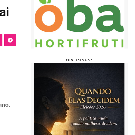
ai
ano,