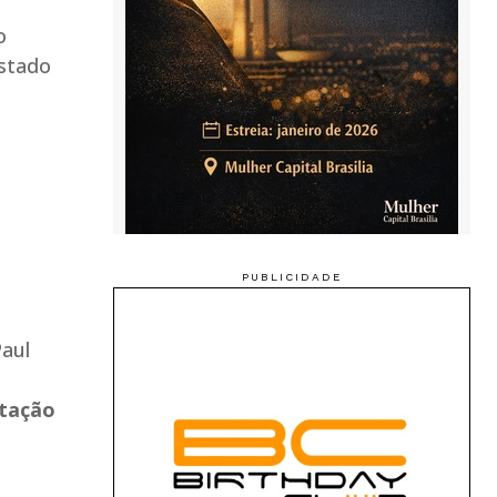
o
estado
Paul
ptação