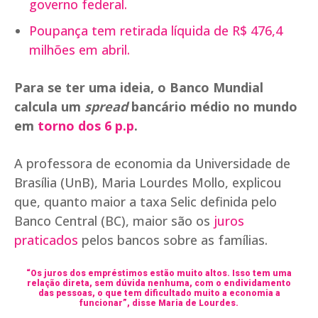
governo federal.
Poupança tem retirada líquida de R$ 476,4
milhões em abril.
Para se ter uma ideia, o Banco Mundial
calcula um
spread
bancário médio no mundo
em
torno dos 6 p.p
.
A professora de economia da Universidade de
Brasília (UnB), Maria Lourdes Mollo, explicou
que, quanto maior a taxa Selic definida pelo
Banco Central (BC), maior são os
juros
praticados
pelos bancos sobre as famílias.
“Os juros dos empréstimos estão muito altos. Isso tem uma
relação direta, sem dúvida nenhuma, com o endividamento
das pessoas, o que tem dificultado muito a economia a
funcionar”, disse Maria de Lourdes.