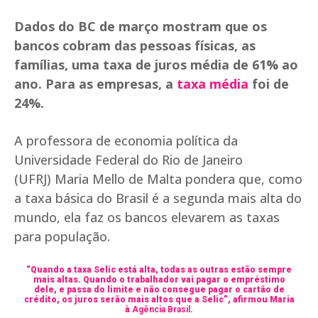
Dados do BC de março mostram que os
bancos cobram das pessoas físicas, as
famílias, uma taxa de juros média de 61% ao
ano. Para as empresas, a
taxa média
foi de
24%.
A professora de economia política da
Universidade Federal do Rio de Janeiro
(UFRJ) Maria Mello de Malta pondera que, como
a taxa básica do Brasil é a segunda mais alta do
mundo, ela faz os bancos elevarem as taxas
para população.
“Quando a taxa Selic está alta, todas as outras estão sempre
mais altas. Quando o trabalhador vai pagar o empréstimo
dele, e passa do limite e não consegue pagar o cartão de
crédito, os juros serão mais altos que a Selic”, afirmou Maria
à
Agência Brasil
.