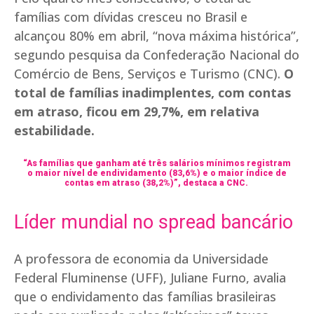
famílias com dívidas cresceu no Brasil e
alcançou 80% em abril, “nova máxima histórica”,
segundo pesquisa da Confederação Nacional do
Comércio de Bens, Serviços e Turismo (CNC).
O
total de famílias inadimplentes, com contas
em atraso, ficou em 29,7%, em relativa
estabilidade.
“As famílias que ganham até três salários mínimos registram
o maior nível de endividamento (83,6%) e o maior índice de
contas em atraso (38,2%)”,
destaca
a CNC.
Líder mundial no spread bancário
A professora de economia da Universidade
Federal Fluminense (UFF), Juliane Furno, avalia
que o endividamento das famílias brasileiras