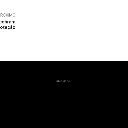
PRÓXIMO
 cobram
roteção
- Publicidade -