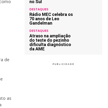
 como
no Sul
DESTAQUES
Rádio MEC celebra os
70 anos de Leo
Gandelman
DESTAQUES
Atraso na ampliação
do teste do pezinho
dificulta diagnóstico
da AME
ra de
te
nto as
a