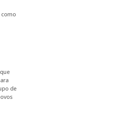
o como
 que
Para
rupo de
povos