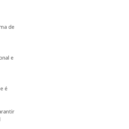
ama de
onal e
ue é
rantir
l