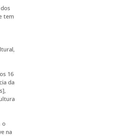
 dos
ue tem
tural,
os 16
cia da
s],
ultura
, o
ve na