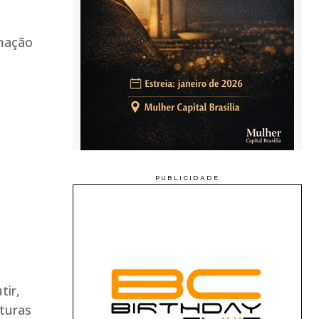
amação
tir,
lturas