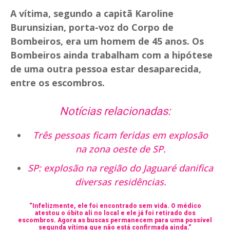
A vítima, segundo a capitã Karoline
Burunsizian, porta-voz do Corpo de
Bombeiros, era um homem de 45 anos. Os
Bombeiros ainda trabalham com a hipótese
de uma outra pessoa estar desaparecida,
entre os escombros.
Notícias relacionadas:
Três pessoas ficam feridas em explosão
na zona oeste de SP.
SP: explosão na região do Jaguaré danifica
diversas residências.
“Infelizmente, ele foi encontrado sem vida. O médico
atestou o óbito ali no local e ele já foi retirado dos
escombros. Agora as buscas permanecem para uma possível
segunda vítima que não está confirmada ainda.”