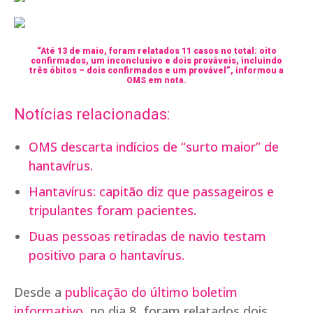
“Até 13 de maio, foram relatados 11 casos no total: oito
confirmados, um inconclusivo e dois prováveis, incluindo
três óbitos – dois confirmados e um provável”, informou a
OMS em nota.
Notícias relacionadas:
OMS descarta indícios de “surto maior” de
hantavírus.
Hantavírus: capitão diz que passageiros e
tripulantes foram pacientes.
Duas pessoas retiradas de navio testam
positivo para o hantavírus.
Desde a
publicação do último boletim
informativo
, no dia 8, foram relatados dois