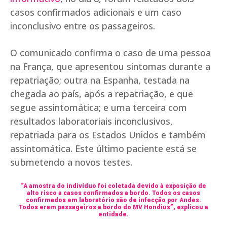
casos confirmados adicionais e um caso
inconclusivo entre os passageiros.
O comunicado confirma o caso de uma pessoa
na França, que apresentou sintomas durante a
repatriação; outra na Espanha, testada na
chegada ao país, após a repatriação, e que
segue assintomática; e uma terceira com
resultados laboratoriais inconclusivos,
repatriada para os Estados Unidos e também
assintomática. Este último paciente está se
submetendo a novos testes.
“A amostra do indivíduo foi coletada devido à exposição de
alto risco a casos confirmados a bordo. Todos os casos
confirmados em laboratório são de infecção por Andes.
Todos eram passageiros a bordo do MV Hondius”, explicou a
entidade.