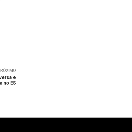
r
PRÓXIMO
versa e
ta no ES