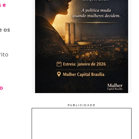
s e
e os
rito
do