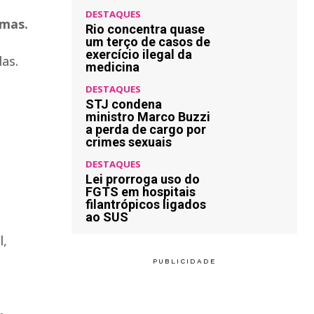
DESTAQUES
timas.
Rio concentra quase
um terço de casos de
exercício ilegal da
das.
medicina
DESTAQUES
STJ condena
ministro Marco Buzzi
a perda de cargo por
crimes sexuais
DESTAQUES
Lei prorroga uso do
FGTS em hospitais
filantrópicos ligados
ao SUS
l,