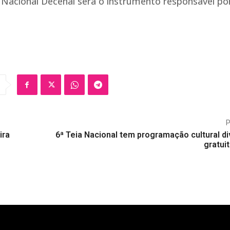
 Nacional Decenal será o instrumento responsável po
ira
6ª Teia Nacional tem programação cultural di
gratui