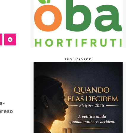
a-
preso