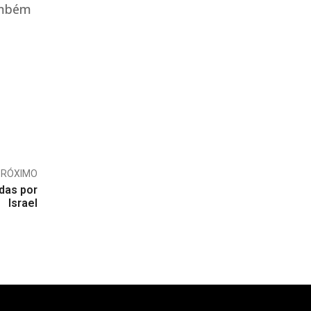
ambém
PRÓXIMO
idas por
Israel