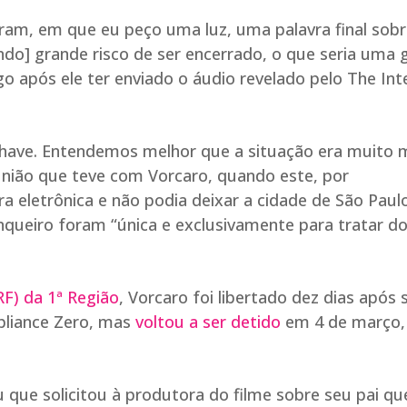
iram, em que eu peço uma luz, uma palavra final sobr
endo] grande risco de ser encerrado, o que seria uma 
o após ele ter enviado o áudio revelado pelo The Int
ave. Entendemos melhor que a situação era muito 
reunião que teve com Vorcaro, quando este, por
ra eletrônica e não podia deixar a cidade de São Paulo
queiro foram “única e exclusivamente para tratar d
RF) da 1ª Região
, Vorcaro foi libertado dez dias após 
pliance Zero, mas
voltou a ser detido
em 4 de março,
 que solicitou à produtora do filme sobre seu pai qu