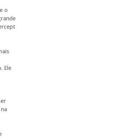
e o
grande
ercept
mais
. Ele
o
ser
 na
e