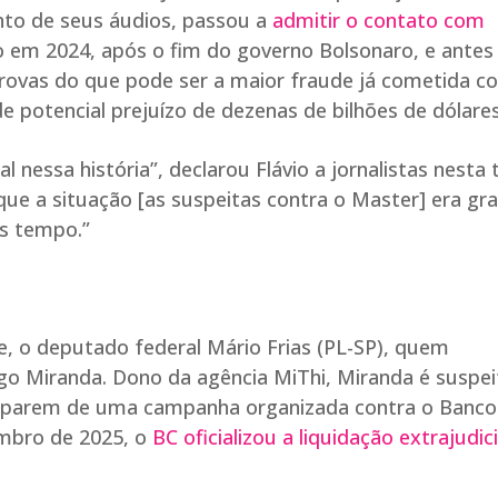
to de seus áudios, passou a
admitir o contato com
 em 2024, após o fim do governo Bolsonaro, e antes
 provas do que pode ser a maior fraude já cometida c
e potencial prejuízo de dezenas de bilhões de dólares
 nessa história”, declarou Flávio a jornalistas nesta 
 que a situação [as suspeitas contra o Master] era gr
is tempo.”
e, o deputado federal Mário Frias (PL-SP), quem
iago Miranda. Dono da agência MiThi, Miranda é suspe
ticiparem de uma campanha organizada contra o Banco
embro de 2025, o
BC oficializou a liquidação extrajudici