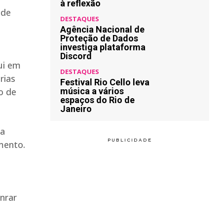
à reflexão
 de
DESTAQUES
Agência Nacional de
Proteção de Dados
investiga plataforma
Discord
ui em
DESTAQUES
rias
Festival Rio Cello leva
o de
música a vários
espaços do Rio de
Janeiro
 a
mento.
nrar