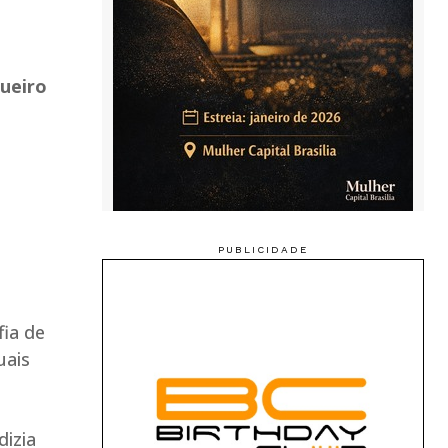
queiro
fia de
uais
dizia