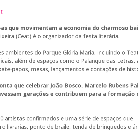
et
ssoas que movimentam a economia do charmoso ba
xeira (Ceat) é o organizador da festa literária.
es ambientes do Parque Glória Maria, incluindo o Tea
icais, além de espaços como o Palanque das Letras, 
m bate-papos, mesas, lançamentos e contações de histó
 conta que celebrar João Bosco, Marcelo Rubens Pa
ravessam gerações e contribuem para a formação 
100 artistas confirmados e uma série de espaços que
o livrarias, ponto de braile, tenda de brinquedos e á