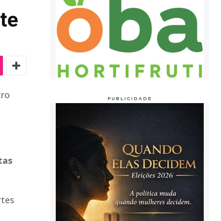
rte
tro
tas
rtes