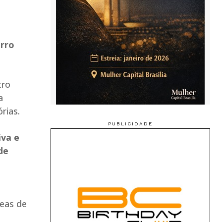
irro
tro
a
rias.
iva e
de
reas de