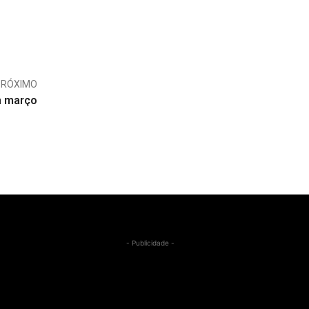
PRÓXIMO
m março
- Publicidade -