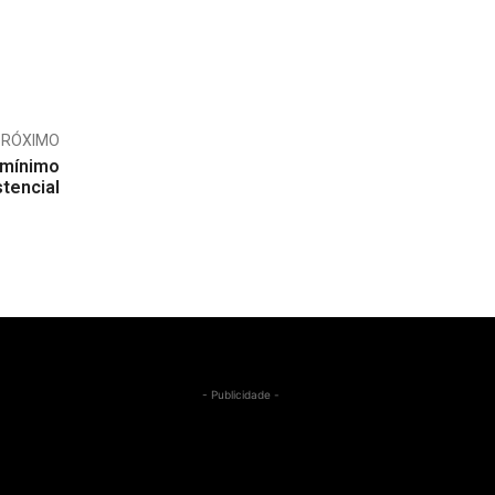
PRÓXIMO
 mínimo
stencial
- Publicidade -