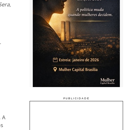
Sera
,
-
.
A
os