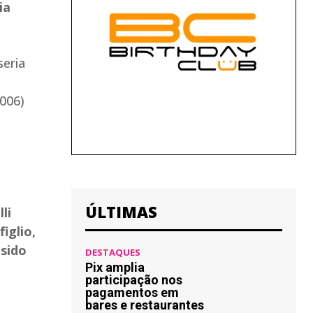
ia
eria
2006)
ÚLTIMAS
li
iglio,
 sido
DESTAQUES
Pix amplia
participação nos
pagamentos em
bares e restaurantes