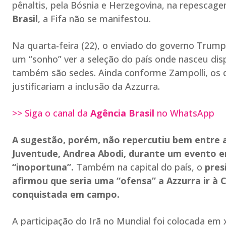
pênaltis, pela Bósnia e Herzegovina, na repescag
Brasil
, a Fifa não se manifestou.
Na quarta-feira (22), o enviado do governo Trump
um “sonho” ver a seleção do país onde nasceu di
também são sedes. Ainda conforme Zampolli, os qua
justificariam a inclusão da Azzurra.
>> Siga o canal da
Agência Brasil
no WhatsApp
A sugestão, porém, não repercutiu bem entre a
Juventude, Andrea Abodi, durante um evento e
“inoportuna”.
Também na capital do país, o
pres
afirmou que seria uma “ofensa” a Azzurra ir à 
conquistada em campo.
A participação do Irã no Mundial foi colocada em