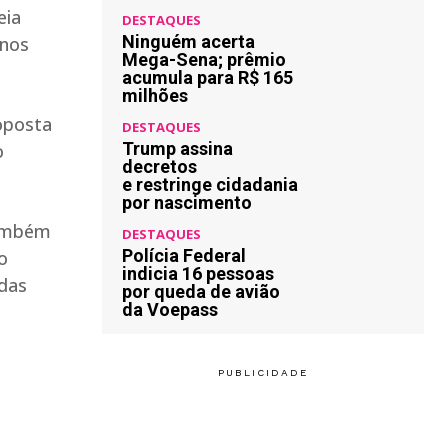
eia
DESTAQUES
Ninguém acerta
anos
Mega-Sena; prêmio
acumula para R$ 165
milhões
oposta
DESTAQUES
Trump assina
o
decretos
e restringe cidadania
por nascimento
 também
DESTAQUES
Polícia Federal
o
indicia 16 pessoas
idas
por queda de avião
da Voepass