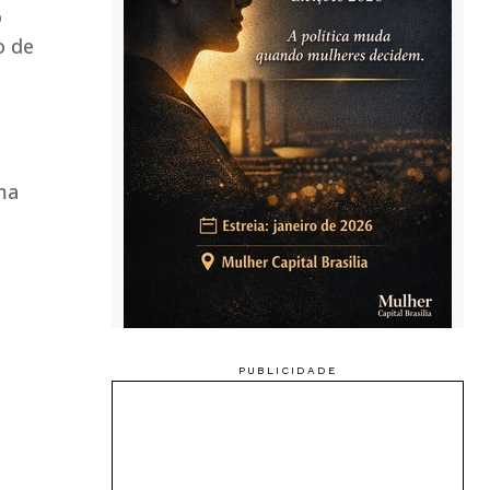
o
o de
ma