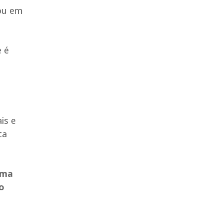
cou em
e é
is e
ta
uma
to