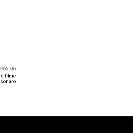
PRÓXIMO
e filme
lsonaro