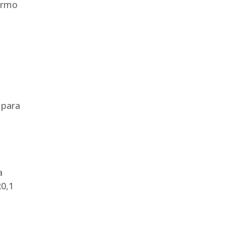
ermo
 para
a
20,1