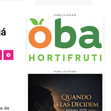
já
e de