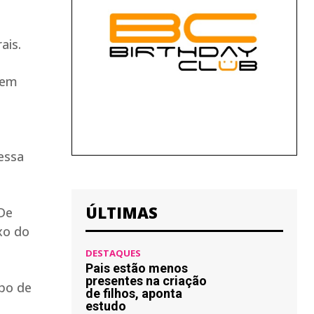
ais.
 em
essa
ÚLTIMAS
De
xo do
DESTAQUES
Pais estão menos
presentes na criação
mpo de
de filhos, aponta
estudo