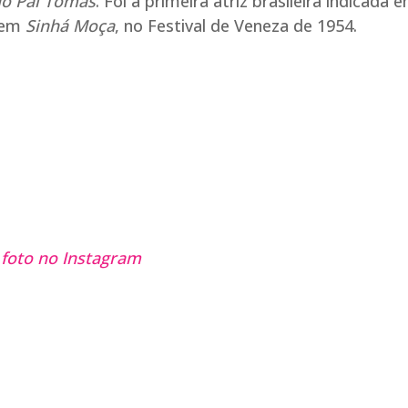
o Pai Tomás
. Foi a primeira atriz brasileira indicada
o em
Sinhá Moça
, no Festival de Veneza de 1954.
 foto no Instagram