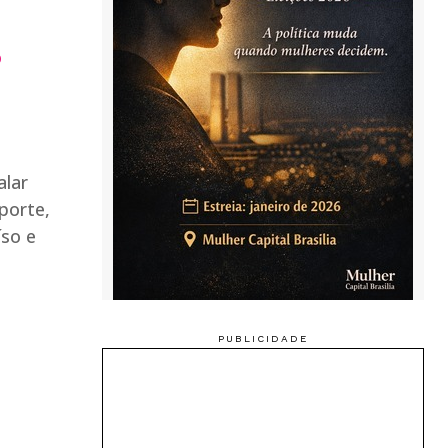
o
alar
porte,
íso e