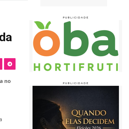
ada
ra no
a