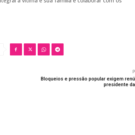
tegral à vítima e sua família e colaborar com os
Bloqueios e pressão popular exigem renú
presidente da