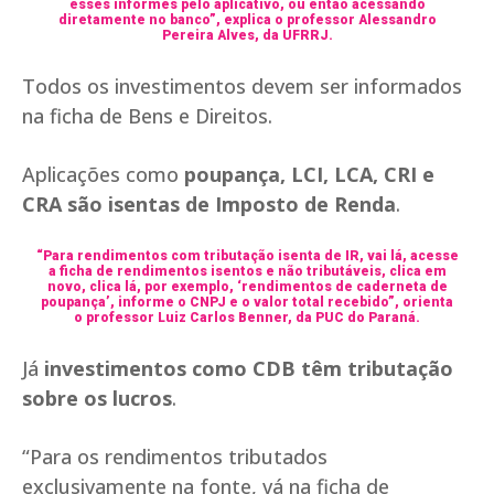
esses informes pelo aplicativo, ou então acessando
diretamente no banco”, explica o professor Alessandro
Pereira Alves, da UFRRJ.
Todos os investimentos devem ser informados
na ficha de Bens e Direitos.
Aplicações como
poupança, LCI, LCA, CRI e
CRA são isentas de Imposto de Renda
.
“Para rendimentos com tributação isenta de IR, vai lá, acesse
a ficha de rendimentos isentos e não tributáveis, clica em
novo, clica lá, por exemplo, ‘rendimentos de caderneta de
poupança’, informe o CNPJ e o valor total recebido”, orienta
o professor Luiz Carlos Benner, da PUC do Paraná.
Já
investimentos como CDB têm tributação
sobre os lucros
.
“Para os rendimentos tributados
exclusivamente na fonte, vá na ficha de