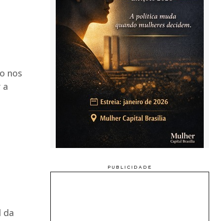
ão nos
 a
l da