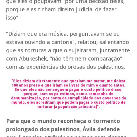
que eles o poupavam “por uma decisão deles,
porque eles tinham direito judicial de fazer
isso”.
“Diziam que era música, perguntavam se eu
estava ouvindo a cantoria”, relatou, salientando
que as torturas a que o sujeitaram, juntamente
com Abukeshek, “não têm nem comparação”
com as experiências dolorosas dos palestinos.
“Eles diziam diretamente que queriam me matar, me deixar
100 anos preso e que iriam se livrar de mim o quanto antes.
Só que eles não conseguem pagar o custo político disso,
porque, com os palestinos, com a campanha de
desumanização, por conta da cumplicidade dos governos do
mundo, eles acreditam que podem pagar o custo político de
torturar [a população palestina]”.
Para que o mundo reconheça o tormento
prolongado dos palestinos, Ávila defende