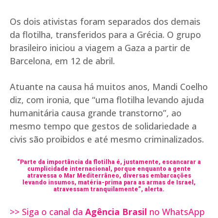
Os dois ativistas foram separados dos demais
da flotilha, transferidos para a Grécia. O grupo
brasileiro iniciou a viagem a Gaza a partir de
Barcelona, em 12 de abril.
Atuante na causa há muitos anos, Mandi Coelho
diz, com ironia, que “uma flotilha levando ajuda
humanitária causa grande transtorno”, ao
mesmo tempo que gestos de solidariedade a
civis são proibidos e até mesmo criminalizados.
“Parte da importância da flotilha é, justamente, escancarar a
cumplicidade internacional, porque enquanto a gente
atravessa o Mar Mediterrâneo, diversas embarcações
levando insumos, matéria-prima para as armas de Israel,
atravessam tranquilamente”, alerta.
>> Siga o canal da
Agência Brasil
no WhatsApp