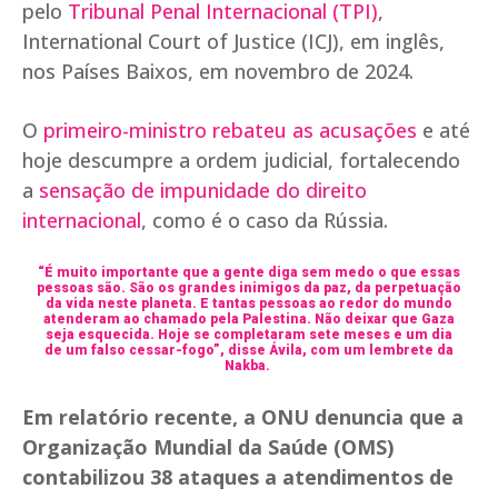
pelo
Tribunal Penal Internacional (TPI)
,
International Court of Justice (ICJ), em inglês,
nos Países Baixos, em novembro de 2024.
O
primeiro-ministro rebateu as acusações
e até
hoje descumpre a ordem judicial, fortalecendo
a
sensação de impunidade do direito
internacional
, como é o caso da Rússia.
“É muito importante que a gente diga sem medo o que essas
pessoas são. São os grandes inimigos da paz, da perpetuação
da vida neste planeta. E tantas pessoas ao redor do mundo
atenderam ao chamado pela Palestina. Não deixar que Gaza
seja esquecida. Hoje se completaram sete meses e um dia
de um falso cessar-fogo”, disse Ávila, com um lembrete da
Nakba.
Em relatório recente, a ONU denuncia que a
Organização Mundial da Saúde (OMS)
contabilizou 38 ataques a atendimentos de