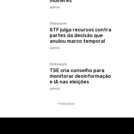
mulheres
admin
Destaques
STF julga recursos contra
partes da decisão que
anulou marco temporal
admin
Destaques
TSE cria conselho para
monitorar desinformação
e IA nas eleições
admin
- Publicidade -