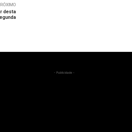
PRÓXIMO
ir desta
egunda
- Publicidade -