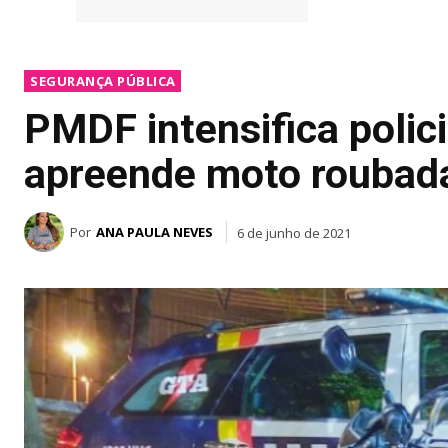
SEGURANÇA PÚBLICA
PMDF intensifica polic
apreende moto roubada
Por
ANA PAULA NEVES
6 de junho de 2021