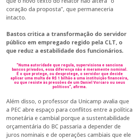
que o novo texto do relator não altera “o
coração da proposta”, que permaneceria
intacto.
Bastos critica a transformação do servidor
público em empregado regido pela CLT, o
que reduz a estabilidade dos funcionários.
“Numa autoridade que regula, supervisiona e sanciona
bancos privados, essa diferença não é meramente nominal.
É o que protege, ou desprotege, o servidor que decide
aplicar uma multa de R$ 1 bilhão a uma instituição financeira,
ou que resiste às pressões de um Daniel Vorcaro ou seus
políticos”, afirma.
Além disso, o professor da Unicamp avalia que
a PEC abre espaço para conflitos entre a política
monetária e cambial porque a sustentabilidade
orçamentária do BC passaria a depender de
juros nominais e de operações cambiais que ele