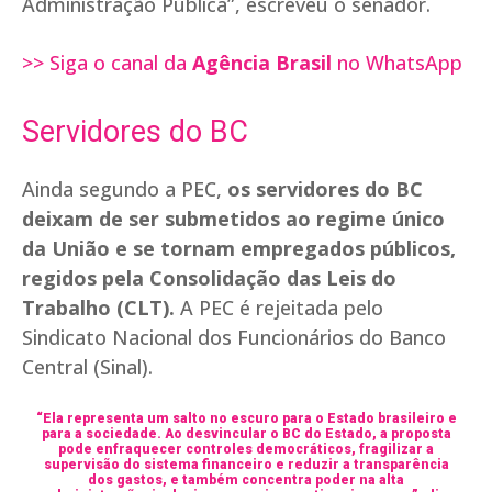
Administração Pública”, escreveu o senador.
>> Siga o canal da
Agência Brasil
no WhatsApp
Servidores do BC
Ainda segundo a PEC,
os servidores do BC
deixam de ser submetidos ao regime único
da União e se tornam empregados públicos,
regidos pela Consolidação das Leis do
Trabalho (CLT).
A PEC é rejeitada pelo
Sindicato Nacional dos Funcionários do Banco
Central (Sinal).
“Ela representa um salto no escuro para o Estado brasileiro e
para a sociedade. Ao desvincular o BC do Estado, a proposta
pode enfraquecer controles democráticos, fragilizar a
supervisão do sistema financeiro e reduzir a transparência
dos gastos, e também concentra poder na alta