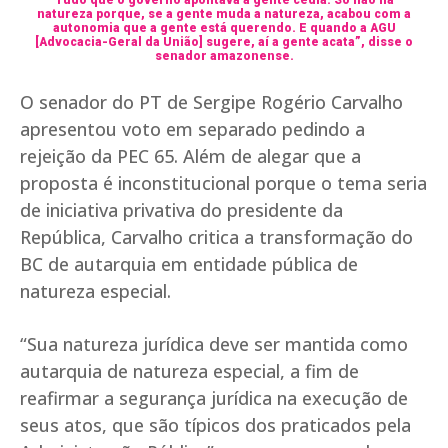
natureza porque, se a gente muda a natureza, acabou com a
autonomia que a gente está querendo. E quando a AGU
[Advocacia-Geral da União] sugere, aí a gente acata”, disse o
senador amazonense.
O senador do PT de Sergipe Rogério Carvalho
apresentou voto em separado pedindo a
rejeição da PEC 65. Além de alegar que a
proposta é inconstitucional porque o tema seria
de iniciativa privativa do presidente da
República, Carvalho critica a transformação do
BC de autarquia em entidade pública de
natureza especial.
“Sua natureza jurídica deve ser mantida como
autarquia de natureza especial, a fim de
reafirmar a segurança jurídica na execução de
seus atos, que são típicos dos praticados pela