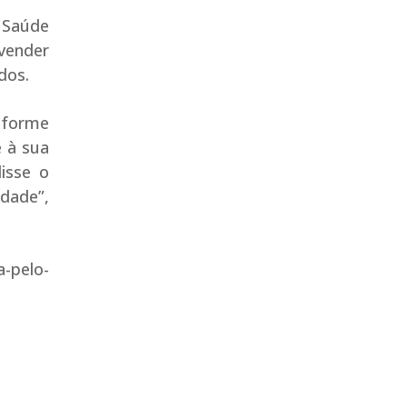
e Saúde
“vender
dos.
nforme
 à sua
disse o
dade”,
a-pelo-