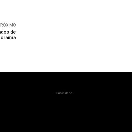
PRÓXIMO
indos de
Roraima
- Publicidade -