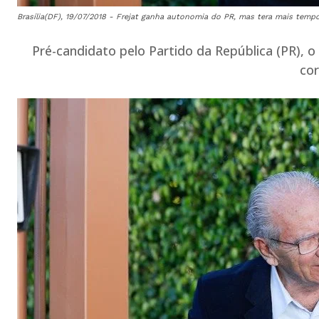
Brasília(DF), 19/07/2018 - Frejat ganha autonomia do PR, mas tera mais tempo 
Pré-candidato pelo Partido da República (PR), 
cor