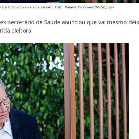
para decidir se será candidato. Foto: Rafaela Felicciano/Metrópoles
o ex-secretário de Saúde anunciou que vai mesmo deix
rida eleitoral