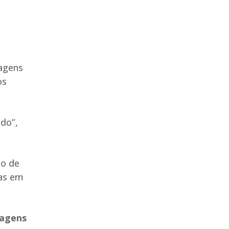
magens
os
do”,
to de
das em
magens