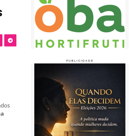
s
ados
na