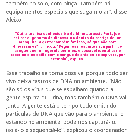
também no solo, com pinça. Também há
equipamentos especiais que sugam o ar”, disse
Aleixo.
“Outra técnica conhecida é a do filme Jurassic Park, [de
retirar o] genoma do dinossauro dentro da barriga de um
mosquito. A gente também faz isso, só que não com
dinossauros”, brincou. “Pegamos mosquitos e, a partir do
sangue que foi ingerido por eles, é possível identificar e
saber se eles estão com o sangue de anta ou de capivara, por
exemplo”, explica.
Esse trabalho se torna possível porque todo ser
vivo deixa rastros de DNA no ambiente. “Não
são só os vírus que se espalham quando a
gente espirra ou urina, mas também o DNA vai
junto. A gente está o tempo todo emitindo
partículas de DNA que vão para o ambiente. E
estando no ambiente, podemos capturá-lo,
isolá-lo e sequenciá-lo”, explicou o coordenador