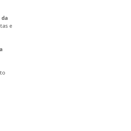
 da
tas e
a
nto