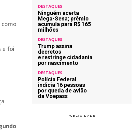
DESTAQUES
Ninguém acerta
Mega-Sena; prêmio
m como
acumula para R$ 165
milhões
DESTAQUES
Trump assina
 e foi
decretos
e restringe cidadania
por nascimento
DESTAQUES
Polícia Federal
indicia 16 pessoas
por queda de avião
da Voepass
ça
egundo