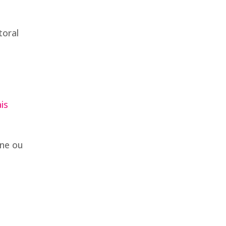
toral
is
one ou