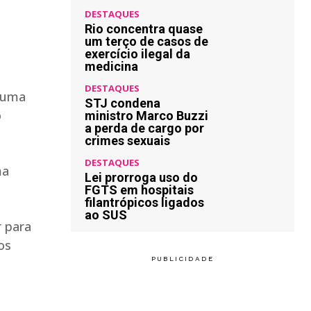
DESTAQUES
Rio concentra quase
um terço de casos de
exercício ilegal da
medicina
DESTAQUES
u uma
STJ condena
o
ministro Marco Buzzi
a perda de cargo por
crimes sexuais
DESTAQUES
ma
Lei prorroga uso do
FGTS em hospitais
filantrópicos ligados
ao SUS
r para
os