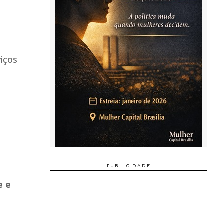
viços
e e