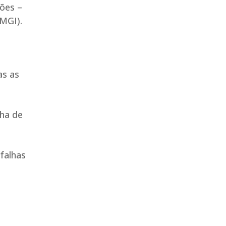
ões –
(MGI).
as as
lha de
falhas