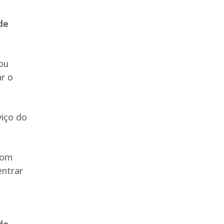
de
ou
ar o
viço do
com
entrar