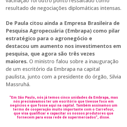
vacinação foi outro ponto ressaltado como
resultado de negociações diplomáticas intensas.
De Paula citou ainda a Empresa Brasileira de
Pesquisa Agropecuária (Embrapa) como pilar
estratégico para o agronegócio e
destacou um aumento nos investimentos em
pesquisa, que agora são três vezes
maiores.
O ministro falou sobre a inauguração
de um escritório da Embrapa na capital
paulista, junto com a presidente do órgão, Silvia
Massruhá.
“Em São Paulo, nós já temos cinco unidades da Embrapa, mas
nós precisávamos ter um escritório que tivesse foco em
negócios e que fosse aqui na capital. Também assinamos um
termo de cooperação muito importante com o Carrefour,
que visa qualificar e capacitar os nossos produtores que
fornecem para essa rede de supermercados”, disse.