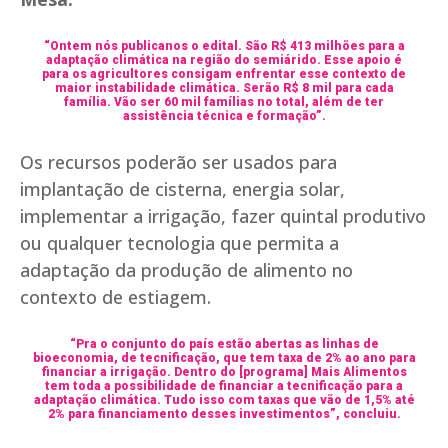
“Ontem nós publicanos o edital. São R$ 413 milhões para a
adaptação climática na região do semiárido. Esse apoio é
para os agricultores consigam enfrentar esse contexto de
maior instabilidade climática. Serão R$ 8 mil para cada
família. Vão ser 60 mil famílias no total, além de ter
assistência técnica e formação”.
Os recursos poderão ser usados para
implantação de cisterna, energia solar,
implementar a irrigação, fazer quintal produtivo
ou qualquer tecnologia que permita a
adaptação da produção de alimento no
contexto de estiagem.
“Pra o conjunto do país estão abertas as linhas de
bioeconomia, de tecnificação, que tem taxa de 2% ao ano para
financiar a irrigação. Dentro do [programa] Mais Alimentos
tem toda a possibilidade de financiar a tecnificação para a
adaptação climática. Tudo isso com taxas que vão de 1,5% até
2% para financiamento desses investimentos”, concluiu.