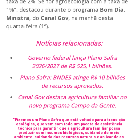
taxa de 2%. Se for agroecologia com a taxa de
1%”, destacou durante o programa
Bom Dia,
Ministra
, do
Canal Gov
, na manhã desta
quarta-feira (1º).
Notícias relacionadas:
Governo federal lança Plano Safra
2026/2027 de R$ 525,1 bilhões.
Plano Safra: BNDES atinge R$ 10 bilhões
de recursos aprovados.
Canal Gov destaca agricultura familiar no
novo programa Campo da Gente.
“Fizemos um Plano Safra que está voltado para a transição
ecológica, que vem com todo um pacote de assistência
técnica para garantir que a agricultura familiar possa
produzir com insumos biológicos, cuidando do meio
ambiente, cuidando dos recursos naturais e aplicando as