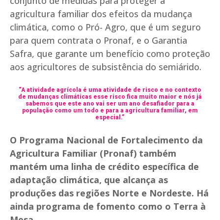
conjunto de medidas para proteger a
agricultura familiar dos efeitos da mudança
climática, como o Pró- Agro, que é um seguro
para quem contrata o Pronaf, e o Garantia
Safra, que garante um benefício como proteção
aos agricultores de subsistência do semiárido.
“A atividade agrícola é uma atividade de risco e no contexto
de mudanças climáticas esse risco fica muito maior e nós já
sabemos que este ano vai ser um ano desafiador para a
população como um todo e para a agricultura familiar, em
especial.”
O Programa Nacional de Fortalecimento da
Agricultura Familiar (Pronaf) também
mantém uma linha de crédito específica de
adaptação climática, que alcança as
produções das regiões Norte e Nordeste. Há
ainda programa de fomento como o Terra à
Mesa.