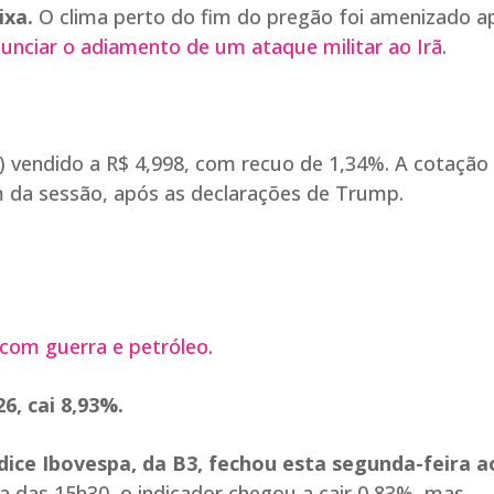
ixa.
O clima perto do fim do pregão foi amenizado a
unciar o adiamento de um ataque militar ao Irã
.
) vendido a R$ 4,998, com recuo de 1,34%. A cotação 
im da sessão, após as declarações de Trump.
 com guerra e petróleo.
6, cai 8,93%.
dice Ibovespa, da B3, fechou esta segunda-feira a
ta das 15h30, o indicador chegou a cair 0,83%, mas