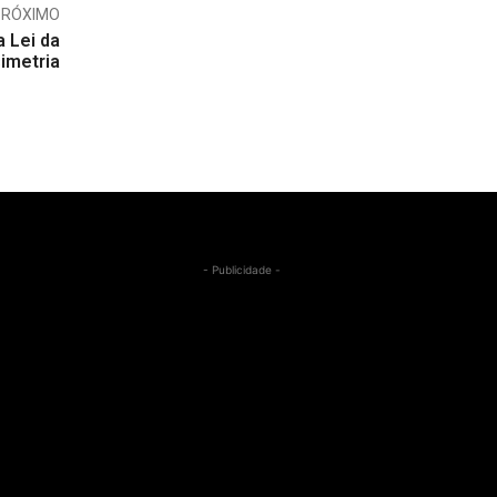
PRÓXIMO
 Lei da
imetria
- Publicidade -