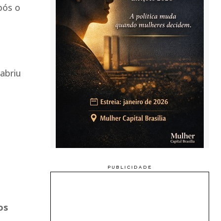
pós o
abriu
os