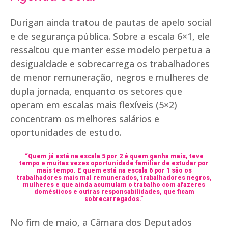
Durigan ainda tratou de pautas de apelo social
e de segurança pública. Sobre a escala 6×1, ele
ressaltou que manter esse modelo perpetua a
desigualdade e sobrecarrega os trabalhadores
de menor remuneração, negros e mulheres de
dupla jornada, enquanto os setores que
operam em escalas mais flexíveis (5×2)
concentram os melhores salários e
oportunidades de estudo.
“Quem já está na escala 5 por 2 é quem ganha mais, teve
tempo e muitas vezes oportunidade familiar de estudar por
mais tempo. E quem está na escala 6 por 1 são os
trabalhadores mais mal remunerados, trabalhadores negros,
mulheres e que ainda acumulam o trabalho com afazeres
domésticos e outras responsabilidades, que ficam
sobrecarregados.”
No fim de maio, a Câmara dos Deputados