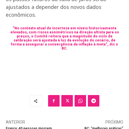
ajustados a depender dos novos dados
econômicos.
“No contexto atual de incerteza em níveis historicamente
elevados, com riscos assimétricos na direção altista para os
preços, o Comitê reitera que a magnitude do ciclo de
calibração será ajustada à luz da evolução do cenário, de
forma a assegurar a convergência da inflação à meta”, diz o
BC.
ANTERIOR
PRÓXIMO
França: 40 pessoas morrem
BC: “melhores práticas”