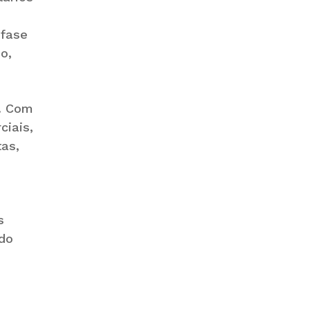
 fase
o,
m. Com
ciais,
tas,
s
 do