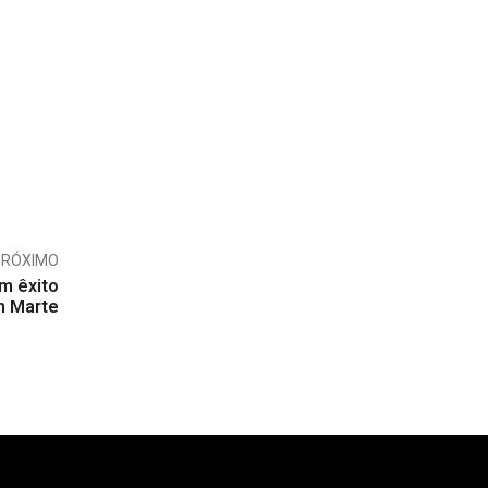
PRÓXIMO
om êxito
 Marte