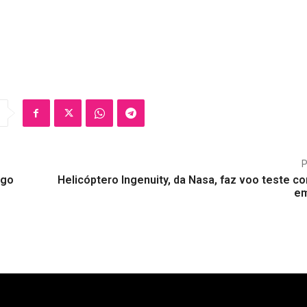
ogo
Helicóptero Ingenuity, da Nasa, faz voo teste c
em