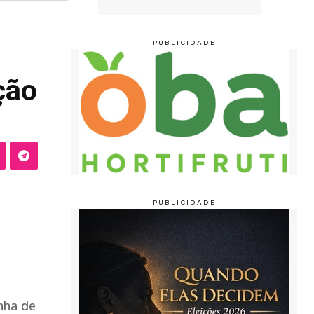
ção
nha de