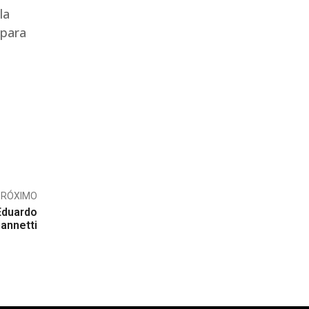
la
 para
PRÓXIMO
Eduardo
iannetti