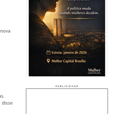
 nova
as.
 disse