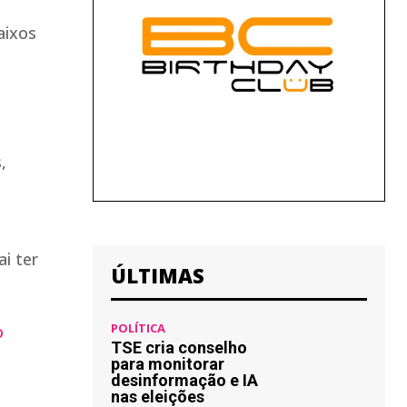
aixos
,
i ter
ÚLTIMAS
POLÍTICA
o
TSE cria conselho
para monitorar
desinformação e IA
nas eleições