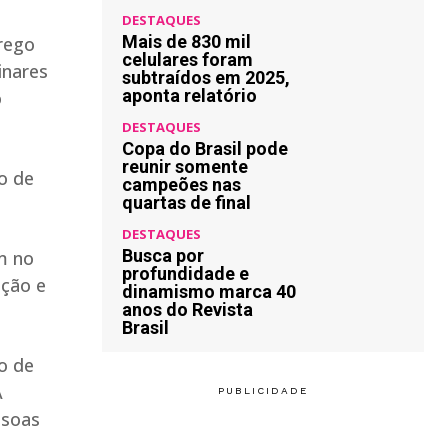
DESTAQUES
Mais de 830 mil
rego
celulares foram
inares
subtraídos em 2025,
aponta relatório
o
DESTAQUES
Copa do Brasil pode
reunir somente
so de
campeões nas
quartas de final
DESTAQUES
Busca por
m no
profundidade e
ção e
dinamismo marca 40
anos do Revista
Brasil
o de
A
ssoas