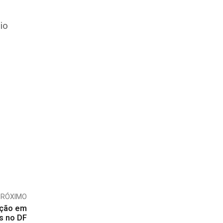
io
PRÓXIMO
ação em
s no DF