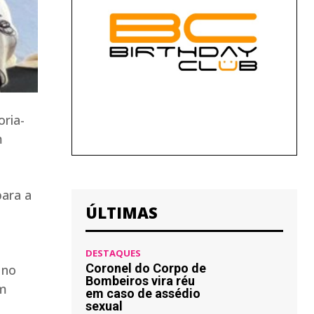
oria-
m
para a
ÚLTIMAS
DESTAQUES
Coronel do Corpo de
 no
Bombeiros vira réu
em
em caso de assédio
sexual