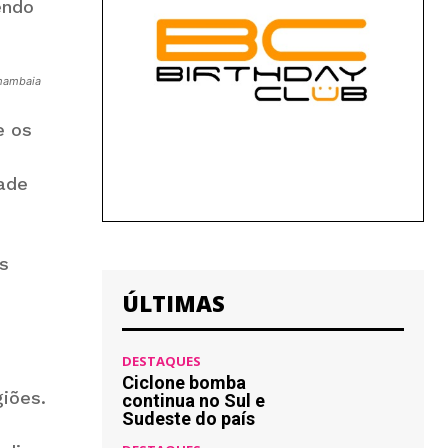
endo
amambaia
e os
ade
s
ÚLTIMAS
DESTAQUES
Ciclone bomba
giões.
continua no Sul e
Sudeste do país