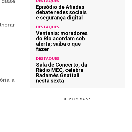
 disse
DESTAQUES
Episódio de Afiadas
debate redes sociais
e segurança digital
lhorar
DESTAQUES
Ventania: moradores
do Rio acordam sob
alerta; saiba o que
fazer
DESTAQUES
Sala de Concerto, da
Rádio MEC, celebra
Radamés Gnattali
ória a
nesta sexta