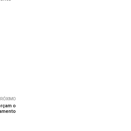
PRÓXIMO
orçam o
iamento