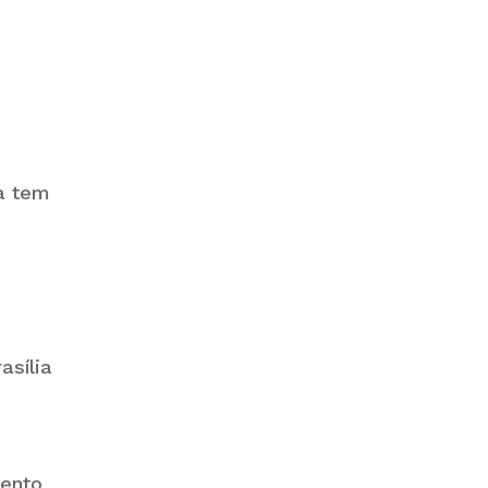
a tem
asília
mento