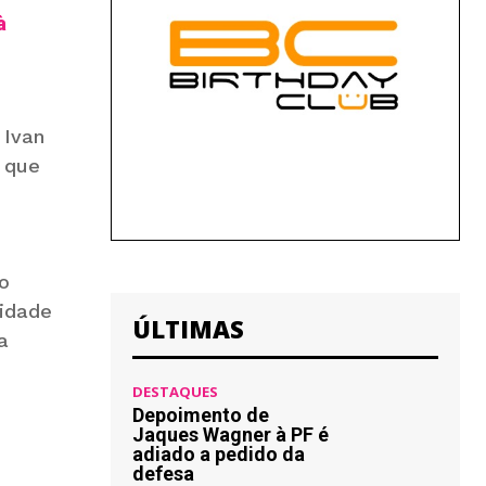
à
 Ivan
a que
o
lidade
ÚLTIMAS
a
DESTAQUES
Depoimento de
Jaques Wagner à PF é
adiado a pedido da
defesa