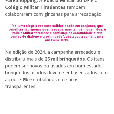
ParkShopping
. A
Polícia Militar do DF
e o
Colégio Militar Tiradentes
também
colaboraram com gincanas para arrecadação.
“Foi uma alegria ver essa solidariedade em conjunto, que
beneficia não apenas quem recebe, mas também quem doa. A
Polícia Militar fortalece a confiança da comunidade e cria
pontes de diálogo e proximidade”, destacou a comandante
Ana Paula Habka
.
Na edição de 2024, a campanha arrecadou e
distribuiu mais de
25 mil brinquedos
. Os itens
podem ser novos ou usados em bom estado;
brinquedos usados devem ser higienizados com
álcool 70% e embalados em sacos
transparentes.