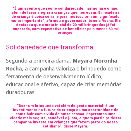
“É um evento que reúne solidariedade, harmonia e união,
além de levar alegria a crianças que merecem. Brincadeira
de criança é coisa séria, e para nós isso tem um significado
muito importante”, afirmou o governador Ibaneis Rocha. Ele
destacou que a meta inicial de 20 mil brinquedos já foi
superada, com expectativa de beneficiar
pelo menos 60 mil
crianças
.
Solidariedade que transforma
Segundo a primeira-dama,
Mayara Noronha
Rocha
, a campanha valoriza o brinquedo como
ferramenta de desenvolvimento lúdico,
educacional e afetivo, capaz de criar memórias
duradouras.
“Doar um brinquedo vai além do gesto material: é um
investimento no futuro da criança e uma oportunidade de
contribuir com a vida de outra pessoa. Esperamos uma
cidade mais segura, saudável e justa, e quem participa dessa
campanha investe em crianças que fazem parte do nosso
cotidiano”, disse Mayara.