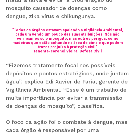
mosquito causador de doenças como
dengue, zika vírus e chikungunya.
“Todos os órgãos estavam apoiando a Vigilância Ambiental,
cada um vendo um pouco das suas atribuições. Nós não
verificamos só o mosquito, mas outros perigos, como
madeiras que estão soltando na área de cima e que podem
trazer prejuízo à proteção civil”
Tenente-coronel Vieira, Defesa Civil
“Fizemos tratamento focal nos possíveis
depósitos e pontos estratégicos, onde juntam
água”, explica Edi Xavier de Faria, gerente de
Vigilância Ambiental. “Esse é um trabalho de
muita importância por evitar a transmissão
de doenças do mosquito”, classifica.
O foco da ação foi o combate à dengue, mas
cada órgão é responsável por uma