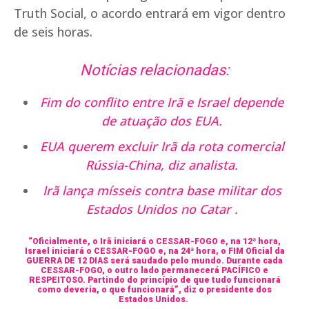
Truth Social, o acordo entrará em vigor dentro
de seis horas.
Notícias relacionadas:
Fim do conflito entre Irã e Israel depende
de atuação dos EUA.
EUA querem excluir Irã da rota comercial
Rússia-China, diz analista.
Irã lança mísseis contra base militar dos
Estados Unidos no Catar .
“Oficialmente, o Irã iniciará o CESSAR-FOGO e, na 12ª hora,
Israel iniciará o CESSAR-FOGO e, na 24ª hora, o FIM Oficial da
GUERRA DE 12 DIAS será saudado pelo mundo. Durante cada
CESSAR-FOGO, o outro lado permanecerá PACÍFICO e
RESPEITOSO. Partindo do princípio de que tudo funcionará
como deveria, o que funcionará”, diz o presidente dos
Estados Unidos.