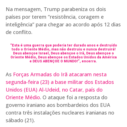
Na mensagem, Trump parabeniza os dois
países por terem “resistência, coragem e
inteligência” para chegar ao acordo após 12 dias
de conflito.
“Esta é uma guerra que poderia ter durado anos e destruído
todo o Oriente Médio, mas não destruiu e nunca destruirá!
Deus abençoe Israel, Deus abençoe o Irã, Deus abençoe o
Oriente Médio, Deus abençoe os Estados Unidos da América
e DEUS ABENÇOE O MUNDO!”, encerra.
As
Forças Armadas do Irã atacaram nesta
segunda-feira (23) a base militar dos Estados
Unidos (EUA) Al-Udeid, no Catar, país do
Oriente Médio
. O ataque foi a resposta do
governo iraniano aos bombardeios dos EUA
contra três instalações nucleares iranianas no
sábado (21).