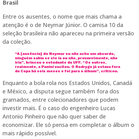
Brasil
Entre os ausentes, o nome que mais chama a
atenção é o de Neymar Júnior. O camisa 10 da
seleção brasileira não apareceu na primeira versão
da coleção.
“A [ausência] do Neymar eu não acho um absurdo,
ninguém sabia se ele ia ou não, provavelmente, não
iria”, brincou o estudante da UFF. “Os outros,
realmente, a Panini vacilou. O Rodrygo já estava fora
da Copa há seis meses e foi para o álbum”, criticou.
Enquanto a bola rola nos Estados Unidos, Canadá
e México, a disputa segue também fora dos
gramados, entre colecionadores que podem
investir mais. É o caso do engenheiro Lucas
Antonio Pinheiro que não quer saber de
economizar. Ele só pensa em completar o álbum o
mais rápido possível.