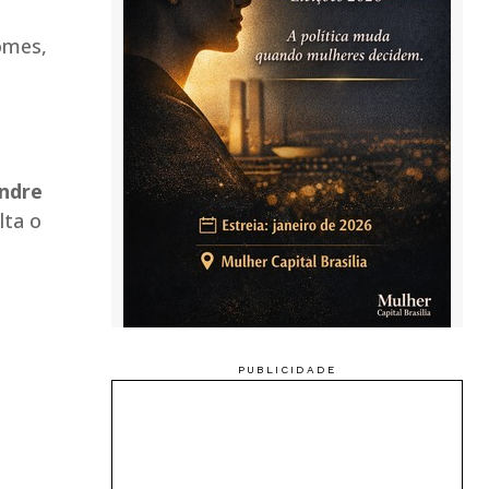
omes,
andre
lta o