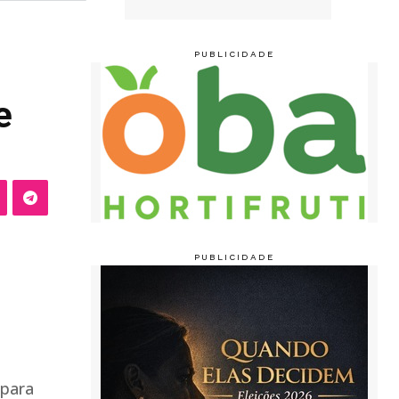
e
 para