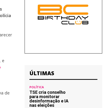
s
olícia
arecer
, e
o
ÚLTIMAS
POLÍTICA
TSE cria conselho
va de
para monitorar
desinformação e IA
nas eleições