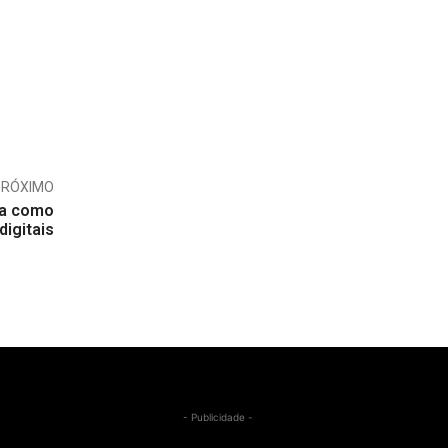
PRÓXIMO
da como
digitais
- Publicidade -